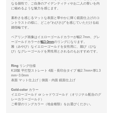
なる個性で、ご自身のアイデンティティやお二人の誓いを内
に秘めるような魅力を感じます。
素朴さを感じるマットな表面と華やかに輝く鏡面仕上げのコ
ントラストの様に、どこか"わびさび"を感じていただける結
婚指輪です。
ペアリング画像はイエローゴールドカラーが幅2.7mm、グレ
ーゴールドカラーが
幅3.0mm
のリングになります。
雅（みやび）なイエローゴールドを女性用に、鄙び（ひな
び）なグレーゴールドを男性用とされるのもおすすめです。
Ring
リング仕様
K18製 平打型ストレート 4面・長印台タイプ 幅2.7mm×厚1.3
mm~3.0mm
表面 マット仕上げ｜側面・内面 鏡面仕上げ
Gold-color
カラー
イエローゴールド or シャドウゴールド（オリジナル配合のグ
レーカラーゴールド）
ご希望のリングカラー（地金種類）をお選びください。