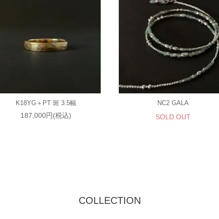
K18YG＋PT 斑 3.5幅
NC2 GALA
187,000円(税込)
SOLD OUT
COLLECTION