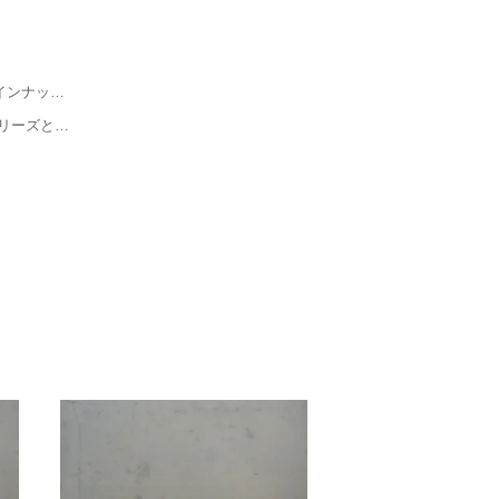
上質なターコイズにシルバー製ビーズを配したグラスコード NC7-TQSV ラインナップの中で最も長く、全長77cmで仕上げた他ではあまりお目に掛かれないロングタイプのグラスコード NC8
金子眼鏡とコラボレーションしたグラスコード・コレクション、新作NC3シリーズとNC5シリーズの掲載を開始しました。