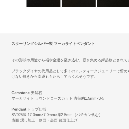
スターリングシルバー製 マーカサイトペンダント
その形状や用途から福や金運を掻き込む、掻き集める縁起物とされて
ブラックダイヤの代用品として多くのアンティークジュエリーで留め
げない輝きから幸運ももたらしてもくれそうです。
Gemstone
天然石
マーカサイト ラウンドローズカット 直径約1.5mm×3石
Pendant
トップ仕様
SV925製 17.0mm×7.0mm×厚2.5mm（バチカン含む）
表面 燻し加工｜側面・裏面 鏡面仕上げ