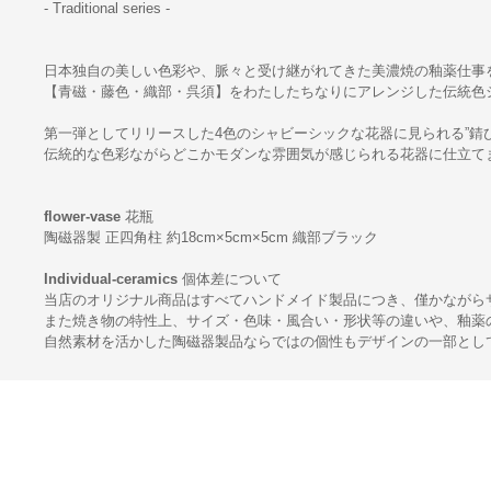
- Traditional series -
日本独自の美しい色彩や、脈々と受け継がれてきた美濃焼の釉薬仕事
【青磁・藤色・織部・呉須】をわたしたちなりにアレンジした伝統色
第一弾としてリリースした4色のシャビーシックな花器に見られる”錆
伝統的な色彩ながらどこかモダンな雰囲気が感じられる花器に仕立て
flower-vase
花瓶
陶磁器製 正四角柱 約18cm×5cm×5cm 織部ブラック
Individual-ceramics
個体差について
当店のオリジナル商品はすべてハンドメイド製品につき、僅かながら
また焼き物の特性上、サイズ・色味・風合い・形状等の違いや、釉薬
自然素材を活かした陶磁器製品ならではの個性もデザインの一部とし