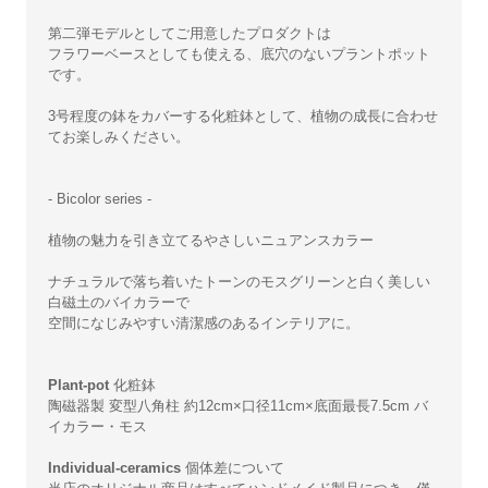
第二弾モデルとしてご用意したプロダクトは
フラワーベースとしても使える、底穴のないプラントポット
です。
3号程度の鉢をカバーする化粧鉢として、植物の成長に合わせ
てお楽しみください。
- Bicolor series -
植物の魅力を引き立てるやさしいニュアンスカラー
ナチュラルで落ち着いたトーンのモスグリーンと白く美しい
白磁土のバイカラーで
空間になじみやすい清潔感のあるインテリアに。
Plant-pot
化粧鉢
陶磁器製 変型八角柱 約12cm×口径11cm×底面最長7.5cm バ
イカラー・モス
Individual-ceramics
個体差について